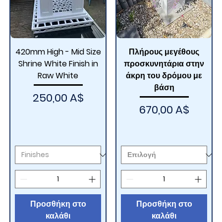
420mm High - Mid Size
Πλήρους μεγέθους
Shrine White Finish in
προσκυνητάρια στην
Raw White
άκρη του δρόμου με
βάση
Τιμή
250,00 A$
Τιμή
670,00 A$
Προσθήκη στο
Προσθήκη στο
καλάθι
καλάθι