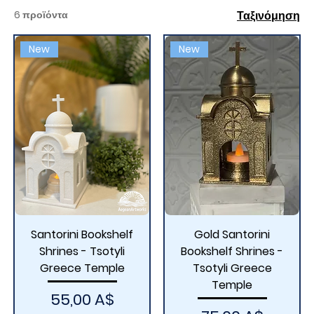
offer package deals, and you can also check our
6 προϊόντα
Ταξινόμηση
other listings for smaller and larger sizes. Includes for
all Bookshelf size is a 3D-printed Santorini pavestone
New
New
Voronoi gift box.
Santorini Bookshelf
Gold Santorini
Shrines - Tsotyli
Bookshelf Shrines -
Greece Temple
Tsotyli Greece
Temple
Τιμή
55,00 A$