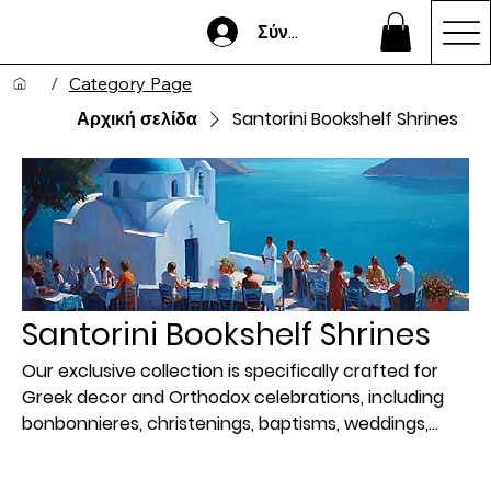
Σύνδεση
/
Category Page
Αρχική σελίδα
Santorini Bookshelf Shrines
Santorini Bookshelf Shrines
Our exclusive collection is specifically crafted for
Greek decor and Orthodox celebrations, including
bonbonnieres, christenings, baptisms, weddings,
Greek Easter, and memorial services. The bookshelf
measures 17 cm in height and 8.5 cm in width. We