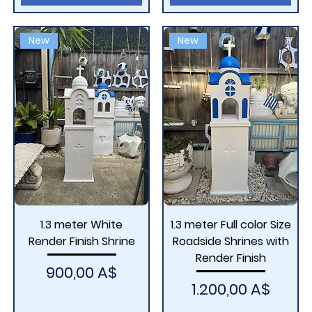
New
New
1.3 meter White
1.3 meter Full color Size
Render Finish Shrine
Roadside Shrines with
Render Finish
Τιμή
900,00 A$
Τιμή
1.200,00 A$