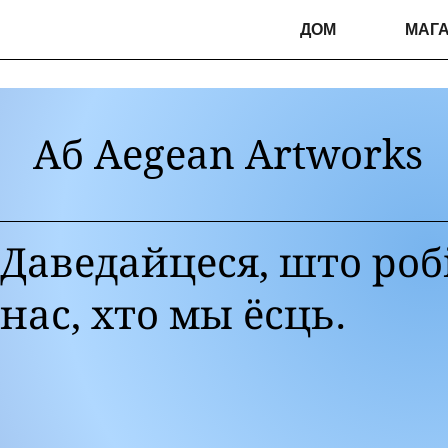
ДОМ
МАГА
Аб Aegean Artworks
Даведайцеся, што роб
нас, хто мы ёсць.