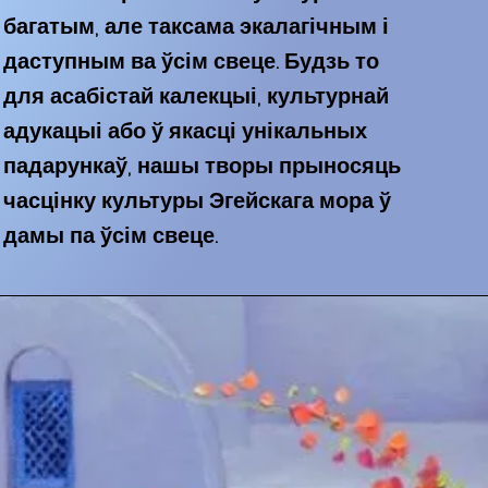
багатым, але таксама экалагічным і
даступным ва ўсім свеце. Будзь то
для асабістай калекцыі, культурнай
адукацыі або ў якасці унікальных
падарункаў, нашы творы прыносяць
часцінку культуры Эгейскага мора ў
дамы па ўсім свеце.