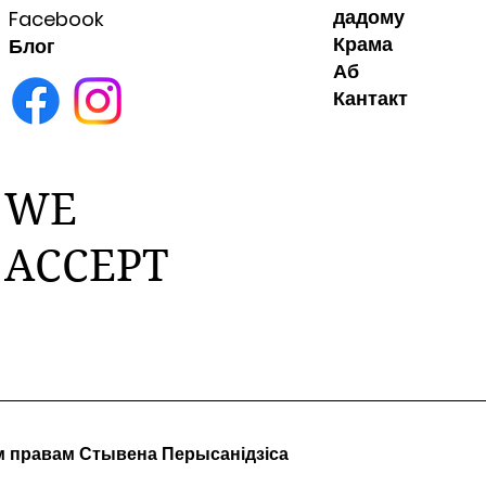
дадому
Facebook
Крама
Блог
Аб
Кантакт
WE
ACCEPT
м правам Стывена Перысанідзіса