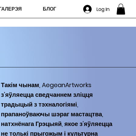
ГАЛЕРЭЯ
БЛОГ
Log In
Такім чынам, AegeanArtworks
з'яўляецца сведчаннем зліцця
традыцый з тэхналогіямі,
прапаноўваючы шэраг мастацтва,
натхнёнага Грэцыяй, якое з'яўляецца
не толькі прыгожым і культурна