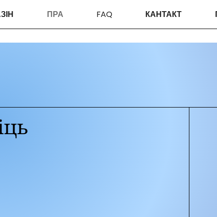
ЗІН
ПРА
FAQ
КАНТАКТ
іць