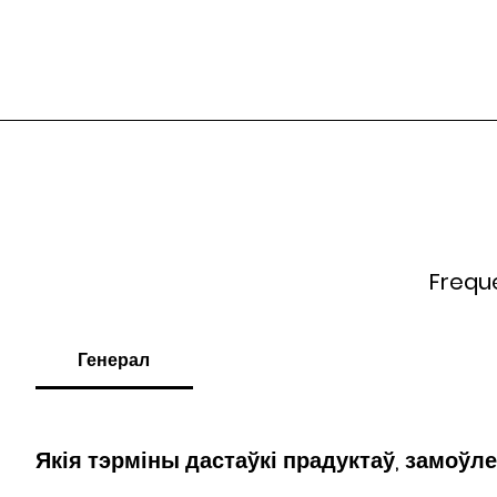
Frequ
Генерал
Якія тэрміны дастаўкі прадуктаў, замоўл