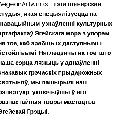
AegeanArtworks - гэта піянерская
студыя, якая спецыялізуецца на
інавацыйным узнаўленні культурных
артэфактаў Эгейскага мора з упорам
на тое, каб зрабіць іх даступнымі і
ўстойлівымі. Нягледзячы на тое, што
наша сэрца ляжыць у аднаўленні
знакавых грэчаскіх прыдарожных
святыняў, мы пашырылі наш
рэпертуар, уключыўшы ў яго
разнастайныя творы мастацтва
Эгейскай Грэцыі.