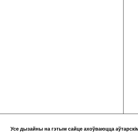
Усе дызайны на гэтым сайце ахоўваюцца аўтарскі