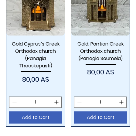
Gold Cyprus’s Greek
Gold: Pontian Greek
Orthodox church
Orthodox church
(Panagia
(Panagia Soumela)
Theoskepasti)
Price
80,00 A$
Price
80,00 A$
Add to Cart
Add to Cart