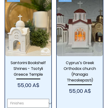
Santorini Bookshelf
Cyprus’s Greek
Shrines - Tsotyli
Orthodox church
Greece Temple
(Panagia
Theoskepasti)
Price
55,00 A$
Price
55,00 A$