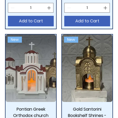
Add to Cart
Add to Cart
New
New
Pontian Greek
Gold Santorini
Orthodox church
Bookshelf Shrines -