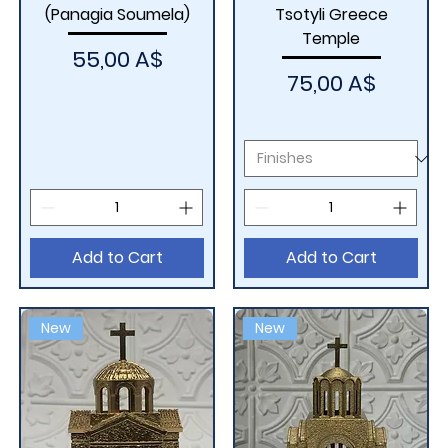
(Panagia Soumela)
Tsotyli Greece
Temple
Price
55,00 A$
Price
75,00 A$
Add to Cart
Add to Cart
New
New