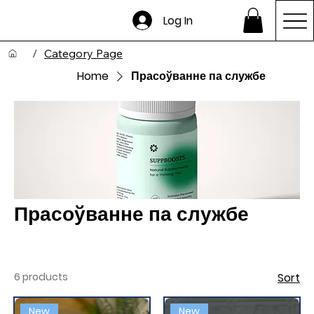
Log In
/
Category Page
Home
Прасоўванне па службе
Прасоўванне па службе
6 products
Sort
New
New