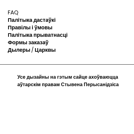
FAQ
Палітыка дастаўкі
Правілы і ўмовы
Палітыка прыватнасці
Формы заказаў
Дылеры / Царквы
Усе дызайны на гэтым сайце ахоўваюцца
аўтарскім правам Стывена Перысанідзіса