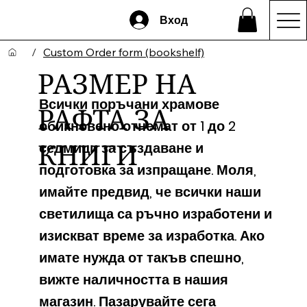
Вход
/
Custom Order form (bookshelf)
РАЗМЕР НА
Всички поръчани храмове
РАФТА ЗА
обикновено отнемат от 1 до 2
седмици за създаване и
КНИГИ
подготовка за изпращане. Моля,
имайте предвид, че всички наши
светилища са ръчно изработени и
изискват време за изработка. Ако
имате нужда от такъв спешно,
вижте наличността в нашия
магазин.
Пазарувайте сега