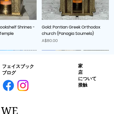
ックビュー
クイックビュー
Bookshelf Shrines -
Gold: Pontian Greek Orthodox
 Temple
church (Panagia Soumela)
価格
A$80.00
New
New
家
フェイスブック
店
ブログ
について
接触
WE