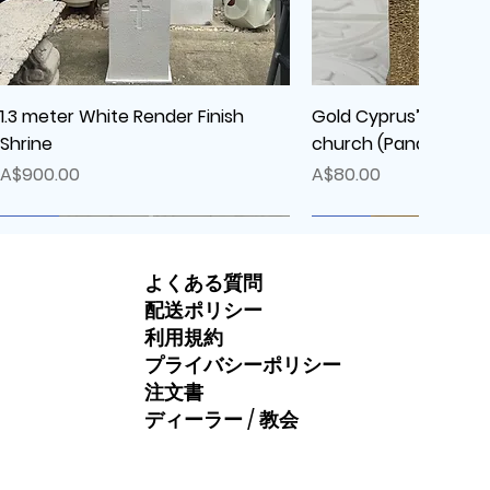
クイックビュー
クイックビ
1.3 meter White Render Finish
Gold Cyprus’s Greek
Shrine
church (Panagia The
価格
価格
A$900.00
A$80.00
New
New
New
よくある質問
配送ポリシー
利用規約
プライバシーポリシー
注文書
ディーラー / 教会