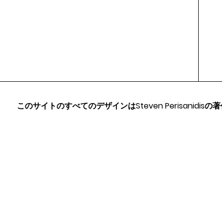
クイックビュー
クイックビュー
クイックビュー
クイ
クイ
クイ
Gold - Bookshelf - Hagia Sophia
Cyprus’s Greek Orthodox church
3D-Printed Alexander the Great
420mm High - Mi
Doric Column Po
スタンド付きフ
Temple
(Panagia Theoskepasti)
Statue Planters
White Finish in
275mmx275m
価格
A$670.00
価格
価格
価格
価格
価格
A$80.00
A$55.00
A$165.00
A$250.00
A$165.00
このサイトのすべてのデザインはSteven Perisanidis