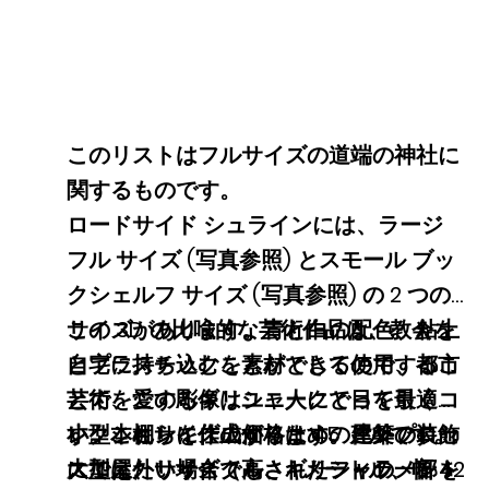
このリストはフルサイズの道端の神社に
関するものです。
ロードサイド シュラインには、ラージ
フル サイズ (写真参照) とスモール ブッ
クシェルフ サイズ (写真参照) の 2 つの
サイズがあります。青と白の配色、粘土
この 3D の比喩的な芸術作品は、教会を
とプラスチックを素材として使用するこ
自宅に持ち込むことができるので、都市
とで、この彫像はユニークで目を引くコ
芸術を愛するギリシャ人にとって最適で
レクションに仕上がります。屋外の装飾
す。これらを作成するための建築プロセ
小型本棚サイズの価格は 45 ドルです。
に加えたい場合でも、ギリシャの一部を
スでは、リサイクルされたフィラメント
大型屋外サイズ（高さ 1 メートル、幅 42