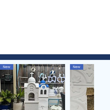
New
New