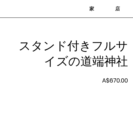
家
店
スタンド付きフルサ
イズの道端神社
価
A$670.00
格