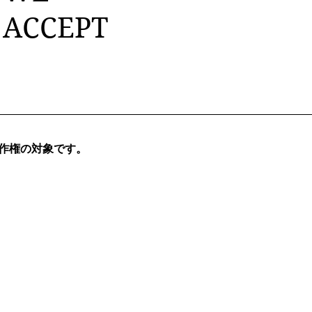
ACCEPT
ックビュー
ックビュー
ックビュー
クイックビュー
クイックビュー
クイックビュー
d Size Shrine
t Planter
ルサイズの道端神社
1.3 meter Full color Size Roadside
Bookshelf Hagia Sophia Temple -
ギリシャのイースターキャンドルホ
 Raw White
mx340mm
Shrines with Render Finish
Colour
ルダー
価格
価格
価格
A$1,200.00
A$55.00
A$25.00
の著作権の対象です。