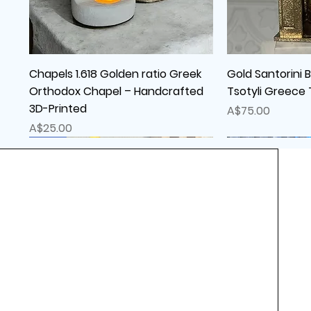
クイックビュー
クイ
Chapels 1.618 Golden ratio Greek
Gold Santorini 
Orthodox Chapel – Handcrafted
Tsotyli Greece
3D-Printed
価格
A$75.00
価格
A$25.00
New
New
New
New
sold out