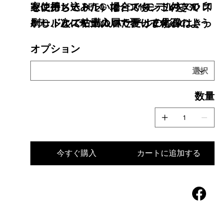
家に持ち込みたい場合でも、このフル ス
を使用して PETG で FDM モデルを 3D 印
センチメートル）は、スタンド付きで
ケールとスモール スケールの彫像はきっ
刷し、次に粘土の層で覆って化石のよう
350 ドルでご購入いただけます。
と印象に残るでしょう。精巧なディテー
な外観にします。最終製品は、作成に使
オプション
ルとアウトサイダー アート スタイルに
用された現代の材料を保存したミイラ化
より、会話のきっかけとなり、アート愛
された遺物です。これは、今日の 21 世紀
好家にとって必需品となります。この素
にまで遡る陶器の未来の表現として機能
数量
晴らしい彫刻を所有する機会をお見逃し
します。このリストは、小さな道端の神
なく!
社です。
今すぐ購入
カートに追加する