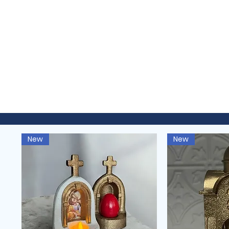
New
New