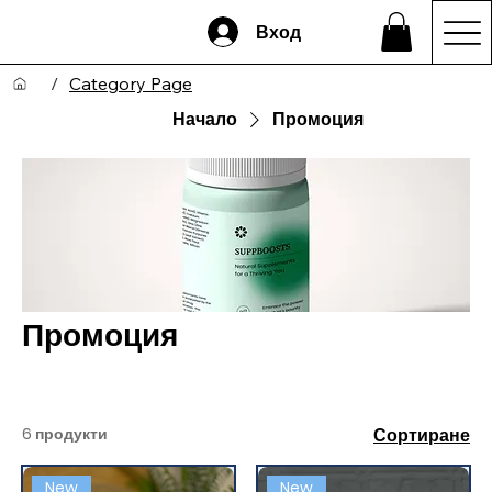
Вход
/
Category Page
Начало
Промоция
Промоция
6 продукти
Сортиране
New
New