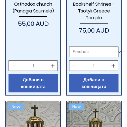
Orthodox church
Bookshelf Shrines -
(Panagia Soumela)
Tsotyli Greece
Temple
Цена
55,00 AUD
Цена
75,00 AUD
Добави в
Добави в
кошницата
кошницата
New
New