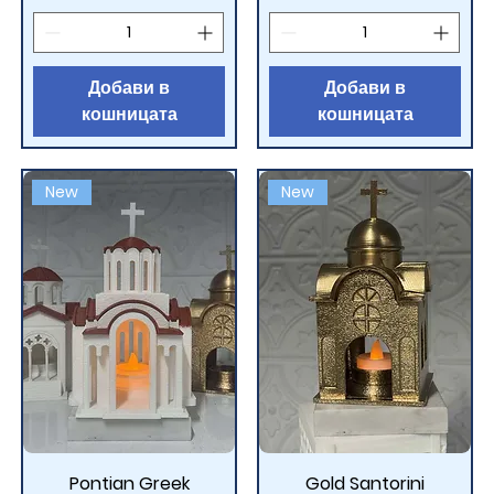
Добави в
Добави в
кошницата
кошницата
New
New
Pontian Greek
Gold Santorini