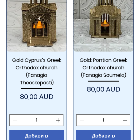
Gold Cyprus’s Greek
Gold: Pontian Greek
Orthodox church
Orthodox church
(Panagia
(Panagia Soumela)
Theoskepasti)
Цена
80,00 AUD
Цена
80,00 AUD
Добави в
Добави в