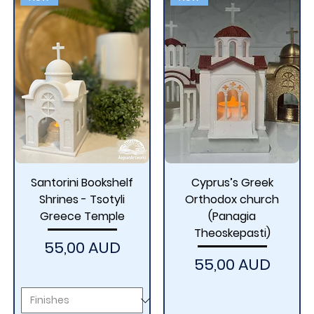
Santorini Bookshelf
Cyprus’s Greek
Shrines - Tsotyli
Orthodox church
Greece Temple
(Panagia
Theoskepasti)
Цена
55,00 AUD
Цена
55,00 AUD