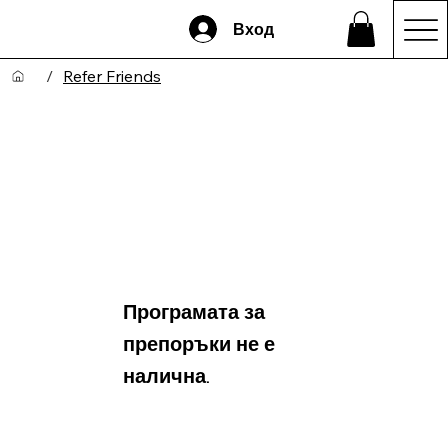
Вход
/
Refer Friends
Програмата за
препоръки не е
налична.