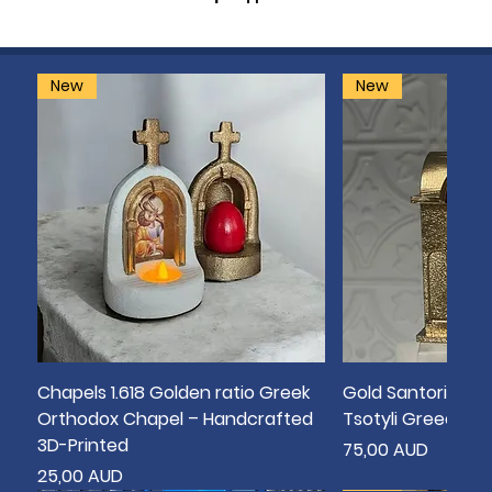
New
New
Chapels 1.618 Golden ratio Greek
Gold Santorini Bo
Orthodox Chapel – Handcrafted
Tsotyli Greece T
3D-Printed
Цена
75,00 AUD
Цена
25,00 AUD