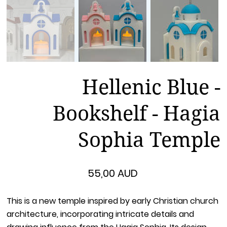
Hellenic Blue -
Bookshelf - Hagia
Sophia Temple
Цена
55,00 AUD
This is a new temple inspired by early Christian church
architecture, incorporating intricate details and