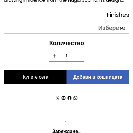
drawing influence from the Hagia Sophia. Its design
leverages the golden ratio, which allows 3D printing
Finishes
without supports, a discovery made possible through
innovative 3D printing techniques.
Количество
Добави в кошницата
Купете сега
Зареждане…