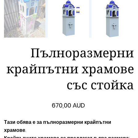
Пълноразмерни
крайпътни храмове
със стойка
Цена
670,00 AUD
Тази обява е за пълноразмерни крайпътни
храмове.