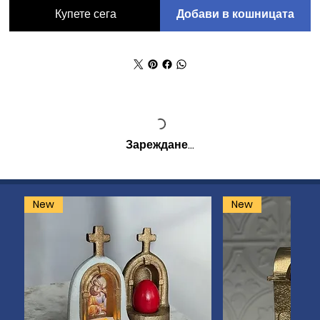
Добави в кошницата
Купете сега
Зареждане…
New
New