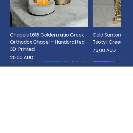
Chapels 1.618 Golden ratio Greek
Gold Santorini Bo
Orthodox Chapel – Handcrafted
Tsotyli Greece T
3D-Printed
Цена
75,00 AUD
Цена
25,00 AUD
New
New
New
New
New
New
New
New
New
sold out
New
New
New